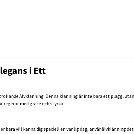
R
legans i Ett
a
rtrollande Älvklänning. Denna klänning är inte bara ett plagg, utan
r regerar med grace och styrka.
r bara vill känna dig speciell en vanlig dag, är vår älvklänning det