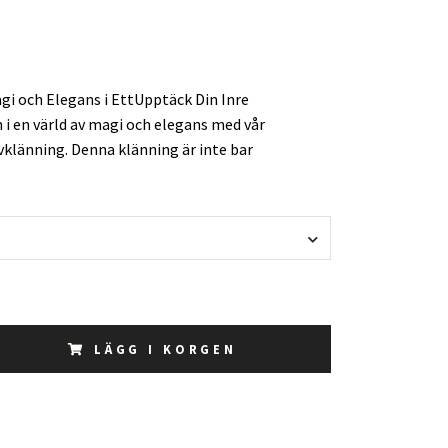
gi och Elegans i EttUpptäck Din Inre
n i en värld av magi och elegans med vår
vklänning. Denna klänning är inte bar
LÄGG I KORGEN