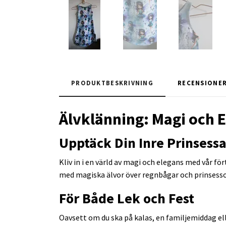
PRODUKTBESKRIVNING
RECENSIONE
Älvklänning: Magi och E
Upptäck Din Inre Prinsess
Kliv in i en värld av magi och elegans med vår fö
med magiska älvor över regnbågar och prinsesso
För Både Lek och Fest
Oavsett om du ska på kalas, en familjemiddag elle