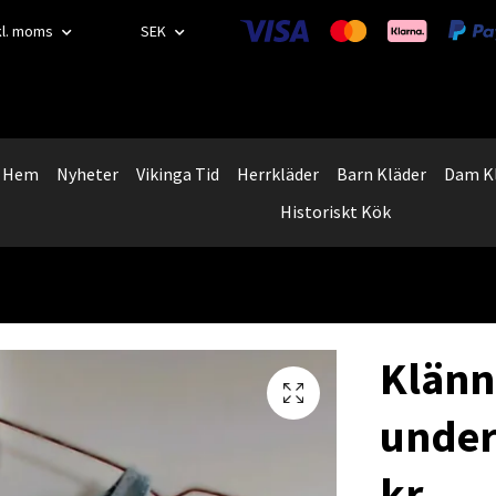
kl. moms
SEK
Hem
Nyheter
Vikinga Tid
Herrkläder
Barn Kläder
Dam K
Historiskt Kök
Klänn
under
kr