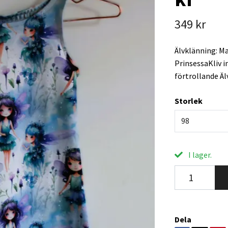
349 kr
Älvklänning: Ma
PrinsessaKliv i
förtrollande Äl
Storlek
98
I lager.
Dela