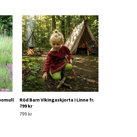
Royal Blue Bar
Linne fr. 799 kr
799 kr
 bomull
Röd Barn Vikingaskjorta i Linne fr.
799 kr
799 kr