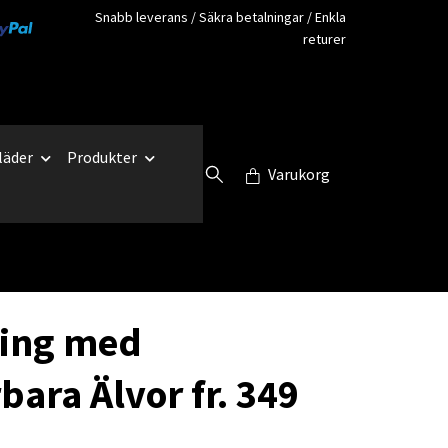
Snabb leverans / Säkra betalningar / Enkla
returer
läder
Produkter
Varukorg
ing med
bara Älvor fr. 349