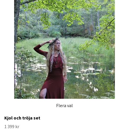
Flera val
Kjol och tröja set
1 399 kr