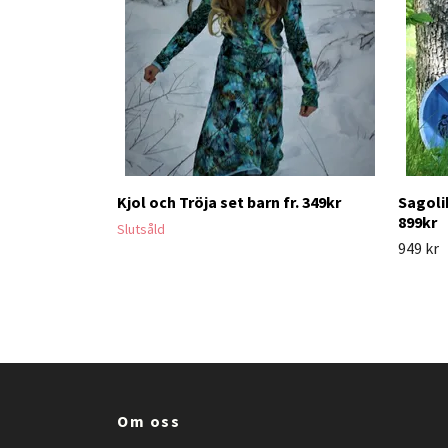
Kjol och Tröja set barn fr. 349kr
Sagolik
899kr
Slutsåld
949 kr
Om oss