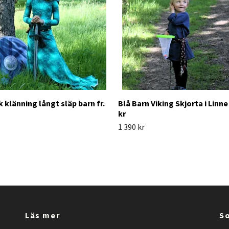
 klänning långt släp barn fr.
Blå Barn Viking Skjorta i Linne 
kr
1 390 kr
Läs mer
So