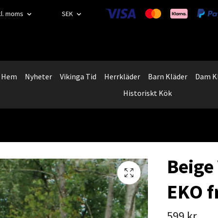
kl. moms
SEK
Hem
Nyheter
Vikinga Tid
Herrkläder
Barn Kläder
Dam K
Historiskt Kök
Beige
EKO f
599 kr