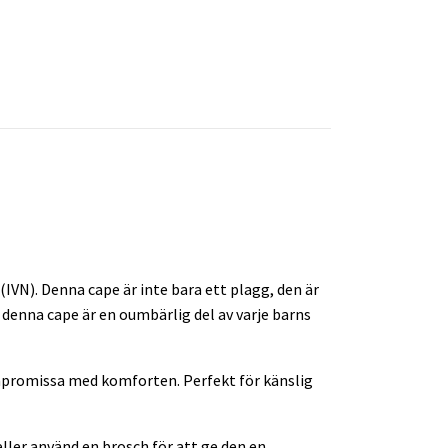
(IVN). Denna cape är inte bara ett plagg, den är
 denna cape är en oumbärlig del av varje barns
mpromissa med komforten. Perfekt för känslig
eller använd en brosch för att ge den en