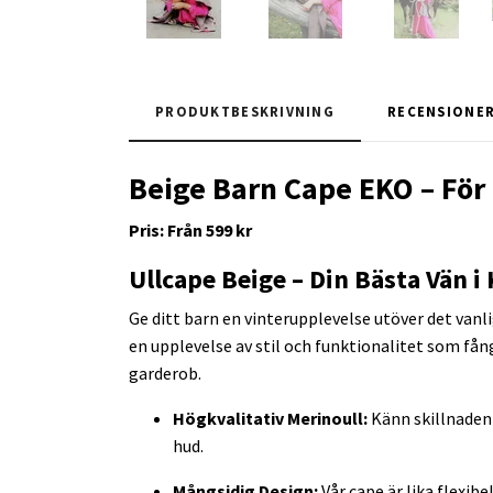
PRODUKTBESKRIVNING
RECENSIONE
Beige Barn Cape EKO – För 
Pris: Från 599 kr
Ullcape Beige – Din Bästa Vän i 
Ge ditt barn en vinterupplevelse utöver det vanli
en upplevelse av stil och funktionalitet som fån
garderob.
Högkvalitativ Merinoull:
Känn skillnaden
hud.
Mångsidig Design:
Vår cape är lika flexib