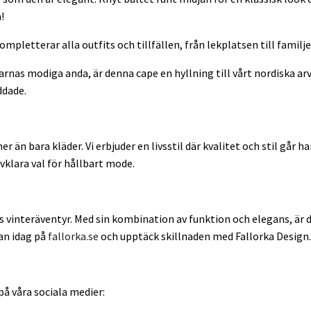
!
mpletterar alla outfits och tillfällen, från lekplatsen till familj
arnas modiga anda, är denna cape en hyllning till vårt nordiska arv
ddade.
än bara kläder. Vi erbjuder en livsstil där kvalitet och stil går h
lvklara val för hållbart mode.
ns vinteräventyr. Med sin kombination av funktion och elegans, är 
dan idag på
fallorka.se
och upptäck skillnaden med Fallorka Design.
 på våra sociala medier: