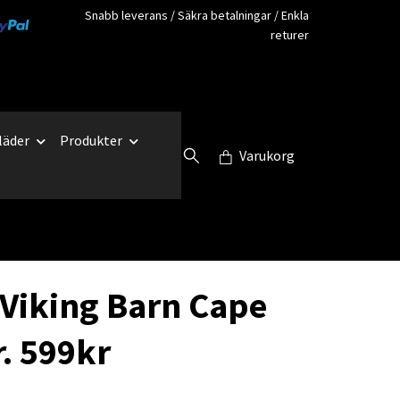
Snabb leverans / Säkra betalningar / Enkla
returer
läder
Produkter
Varukorg
 Viking Barn Cape
r. 599kr