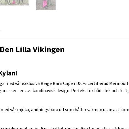
R
Den Lilla Vikingen
Kylan!
ga med vår exklusiva Beige Barn Cape i 100% certifierad Merinoull 
gar essensen av skandinavisk design. Perfekt för både lek och fest,
 med vår mjuka, andningsbara ull som håller värmen utan att ko
el som den är elegant. Knyt bältet runt midjan för en klassisk look 