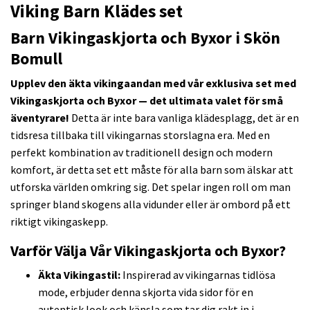
Viking Barn Klädes set
Barn Vikingaskjorta och Byxor i Skön
Bomull
Upplev den äkta vikingaandan med vår exklusiva set med
Vikingaskjorta och Byxor — det ultimata valet för små
äventyrare!
Detta är inte bara vanliga klädesplagg, det är en
tidsresa tillbaka till vikingarnas storslagna era. Med en
perfekt kombination av traditionell design och modern
komfort, är detta set ett måste för alla barn som älskar att
utforska världen omkring sig. Det spelar ingen roll om man
springer bland skogens alla vidunder eller är ombord på ett
riktigt vikingaskepp.
Varför Välja Vår Vikingaskjorta och Byxor?
Äkta Vikingastil:
Inspirerad av vikingarnas tidlösa
mode, erbjuder denna skjorta vida sidor för en
autentisk look och känsla som tar dig rakt in i