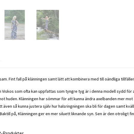
R
am. Fint fall på klänningen samt lätt att kombinera med till oändliga tillfälle
h Viskos som ofta kan uppfattas som tyngre tyg är i denna modell sydd för at
t huden. Klänningen har sömmar för att kunna ändra axelbanden mer mot axl
 att även så kunna justera själv hur halsringningen ska bli för dagen samt kvä
aktill på, Klänningen ger en mer siluett liknande syn. Sen är den otroligt fin 
®-Produkter