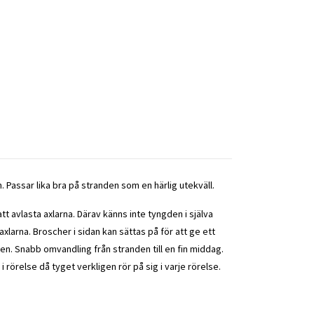
n. Passar lika bra på stranden som en härlig utekväll.
t avlasta axlarna. Därav känns inte tyngden i själva
arna. Broscher i sidan kan sättas på för att ge ett
llen. Snabb omvandling från stranden till en fin middag.
i rörelse då tyget verkligen rör på sig i varje rörelse.