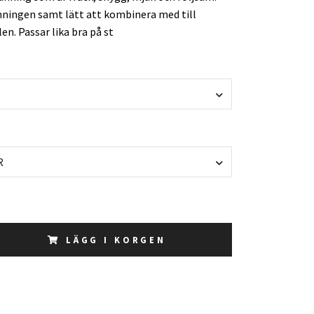
änningen samt lätt att kombinera med till
len. Passar lika bra på st
R
LÄGG I KORGEN