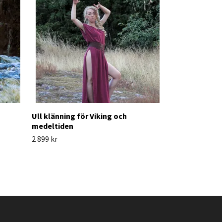
2 499 kr
Ull klänning för Viking och
medeltiden
2 899 kr