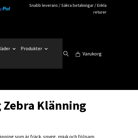
Snabb leverans / Säkra betalningar / Enkla
returer
läder
Produkter
Varukorg
g Zebra Klänning
änning som är fräck, snygg, mjuk och följsam.