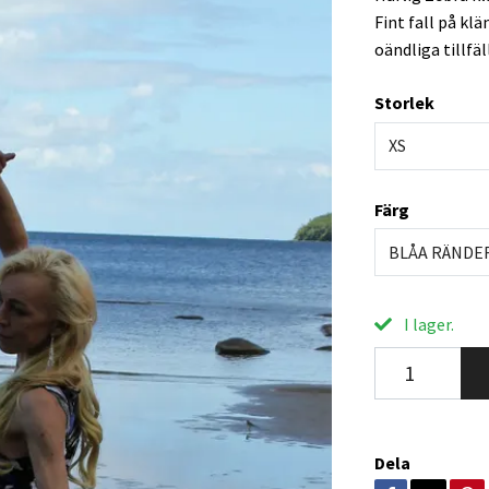
Fint fall på kl
oändliga tillfäl
Storlek
XS
Färg
BLÅA RÄNDE
I lager.
Dela