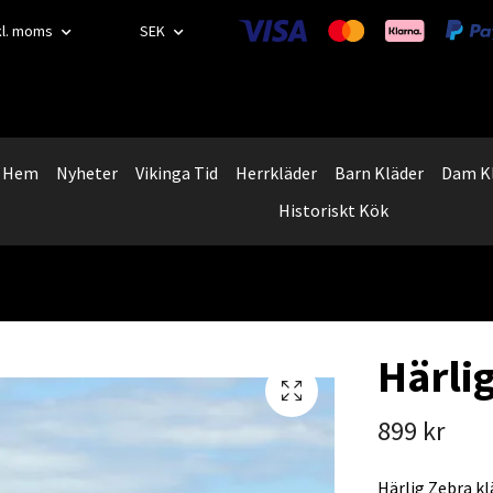
kl. moms
SEK
Hem
Nyheter
Vikinga Tid
Herrkläder
Barn Kläder
Dam K
Historiskt Kök
Härli
899 kr
Härlig Zebra kl