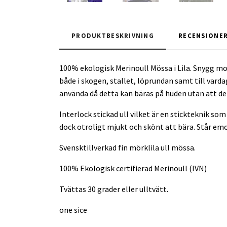
PRODUKTBESKRIVNING
RECENSIONE
100% ekologisk Merinoull Mössa i Lila. Snygg m
både i skogen, stallet, löprundan samt till varda
använda då detta kan bäras på huden utan att de 
Interlock stickad ull vilket är en stickteknik so
dock otroligt mjukt och skönt att bära. Står em
Svensktillverkad fin mörklila ull mössa.
100% Ekologisk certifierad Merinoull (IVN)
Tvättas 30 grader eller ulltvätt.
one sice