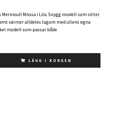
Merinoull Mössa i Lila. Snygg modell som sitter
samt värmer alldeles lagom med ullens egna
kel modell som passar både
LÄGG I KORGEN