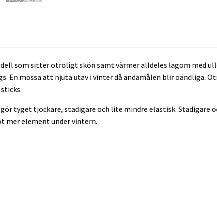
R
odell som sitter otroligt skön samt värmer alldeles lagom med u
gs. En mössa att njuta utav i vinter då ändamålen blir oändliga. Ot
sticks.
m gör tyget tjockare, stadigare och lite mindre elastisk. Stadigare
ot mer element under vintern.