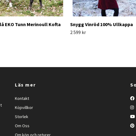
lå EKO Tunn Merinoull Kofta
Snygg Vinröd 100% Ullkappa
2 599 kr
Läs mer
So
Kontakt
et
Köpvillkor
Storlek
Om Oss
Om köp och returer