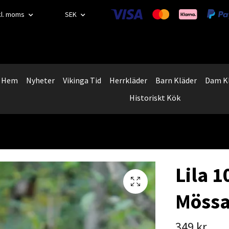
kl. moms
SEK
Hem
Nyheter
Vikinga Tid
Herrkläder
Barn Kläder
Dam K
Historiskt Kök
Lila 
Mössa
349 kr