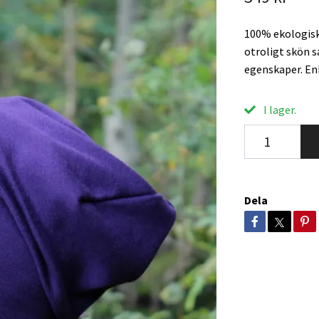
100% ekologisk 
otroligt skön 
egenskaper. En
I lager.
Dela