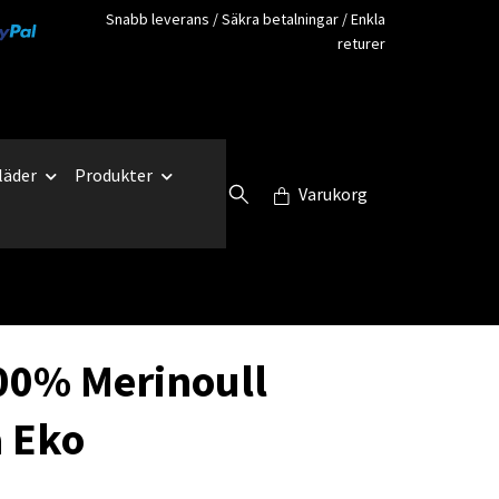
Snabb leverans / Säkra betalningar / Enkla
returer
läder
Produkter
Varukorg
100% Merinoull
 Eko