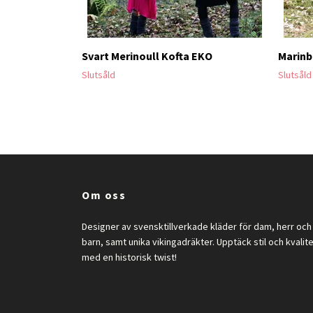
Svart Merinoull Kofta EKO
Marinb
Slutsåld
Slutsåld
Om oss
Designer av svensktillverkade kläder för dam, herr och
barn, samt unika vikingadräkter. Upptäck stil och kvalit
med en historisk twist!