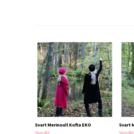
Svart Merinoull Kofta EKO
Svart 
Slutsåld
Slutsåld