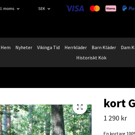
kl. moms
SEK
Hem
Nyheter
Vikinga Tid
Herrkläder
Barn Kläder
Dam K
Historiskt Kök
kort 
1 290 kr
En kortare 100%