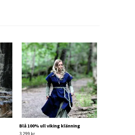
Viking Damskj
1 799 kr
Blå 100% ull viking klänning
3 299 kr