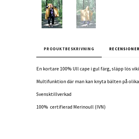
PRODUKTBESKRIVNING
RECENSIONE
En kortare 100% Ull cape i gul färg, släpp lös vi
Multifunktion där man kan knyta bälten på olika sä
Svensktillverkad
100% certifierad Merinoull (IVN)