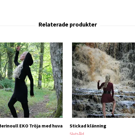
Merinoull EKO Tröja med huva
Stickad klänning
Slutsåld