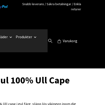
Snabb leverans / Säkra betalningar / Enkla
returer
läder
Produkter
Varukorg
Gul 100% Ull Cape
 Ull cape i gul färg, släpp lös vikingen inom dig