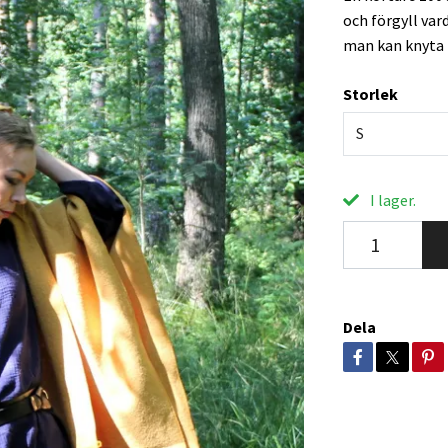
och förgyll var
man kan knyta 
Storlek
S
I lager.
Dela