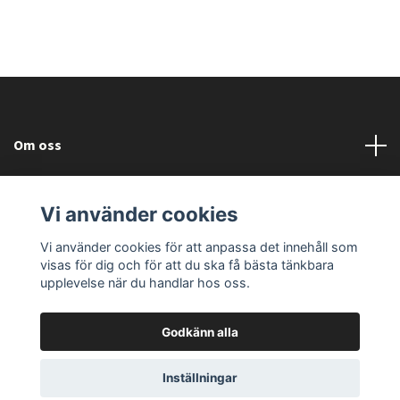
Om oss
Läs mer
Vi använder cookies
Sociala medier
Vi använder cookies för att anpassa det innehåll som
visas för dig och för att du ska få bästa tänkbara
upplevelse när du handlar hos oss.
Godkänn alla
© 2026 Fallorka Design and Company
Powered by Quickbutik
Inställningar