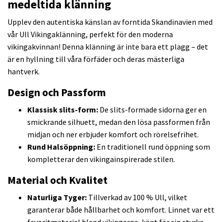
medeltida klänning
Upplev den autentiska känslan av forntida Skandinavien med
vår Ull Vikingaklänning, perfekt för den moderna
vikingakvinnan! Denna klänning är inte bara ett plagg – det
är en hyllning till våra förfäder och deras mästerliga
hantverk.
Design och Passform
Klassisk slits-form:
De slits-formade sidorna ger en
smickrande silhuett, medan den lösa passformen från
midjan och ner erbjuder komfort och rörelsefrihet.
Rund Halsöppning:
En traditionell rund öppning som
kompletterar den vikingainspirerade stilen.
Material och Kvalitet
Naturliga Tyger:
Tillverkad av 100 % Ull, vilket
garanterar både hållbarhet och komfort. Linnet var ett
favoritmaterial bland vikingarna, känt för sin styrka