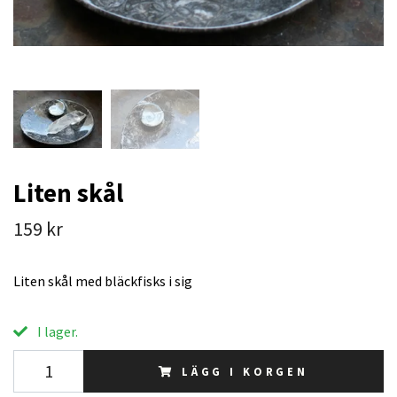
Liten skål
159 kr
Liten skål med bläckfisks i sig
I lager.
LÄGG I KORGEN