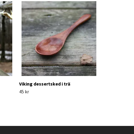
Viking matsked
59 kr
Viking dessertsked i trä
45 kr