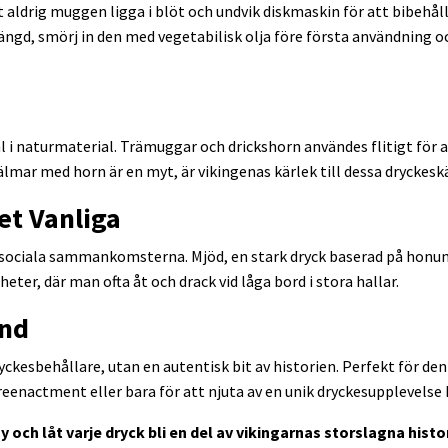
ldrig muggen ligga i blöt och undvik diskmaskin för att bibehåll
ngd, smörj in den med vegetabilisk olja före första användning oc
 i naturmaterial. Trämuggar och drickshorn användes flitigt för a
älmar med horn är en myt, är vikingenas kärlek till dessa dryckeskä
et Vanliga
e sociala sammankomsterna. Mjöd, en stark dryck baserad på honung
eter, där man ofta åt och drack vid låga bord i stora hallar.
and
ckesbehållare, utan en autentisk bit av historien. Perfekt för den 
 reenactment eller bara för att njuta av en unik dryckesupplevel
och låt varje dryck bli en del av vikingarnas storslagna histo