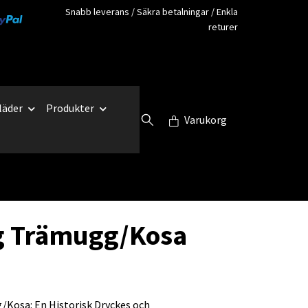
Snabb leverans / Säkra betalningar / Enkla
returer
läder
Produkter
Varukorg
g Trämugg/Kosa
/Kosa: En Historisk Dryckes och