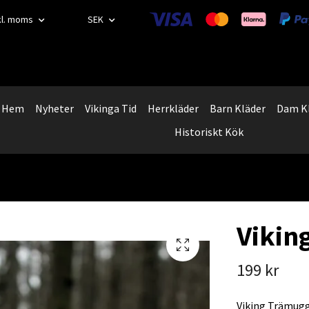
kl. moms
SEK
Hem
Nyheter
Vikinga Tid
Herrkläder
Barn Kläder
Dam K
Historiskt Kök
Vikin
199 kr
Viking Trämugg