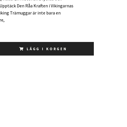
pptäck Den Råa Kraften i Vikingarnas
iking Trämuggar är inte bara en
re,
LÄGG I KORGEN