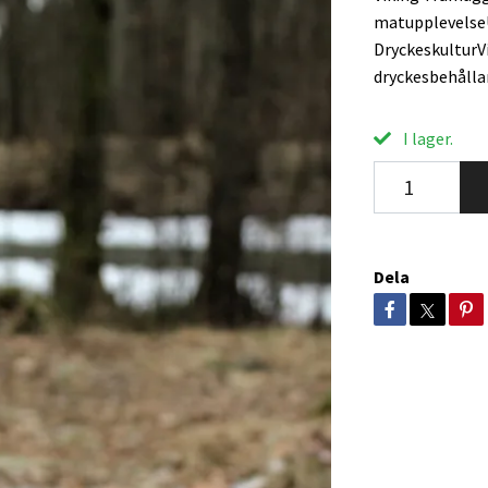
matupplevelseU
DryckeskulturV
dryckesbehålla
I lager.
Dela