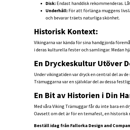
Disk:
Endast handdisk rekommenderas. Låt a
Underhåll:
För att förlänga muggens livslä
och bevarar träets naturliga skönhet.
Historisk Kontext:
Vikingarna var kända för sina handgjorda föremål
i deras kulturella fester och samlingar. Medan hj
En Dryckeskultur Utöver D
Under vikingatiden var dryck en central del av d
Trämuggarna var en självklar del av dessa festligh
En Bit av Historien i Din H
Med våra Viking Trämuggar får du inte bara en dry
Oavsett om det är för en temafest, en historisk
Beställ idag från Fallorka Design and Company 