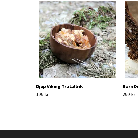
Djup Viking Trätallrik
Barn D
199 kr
299 kr