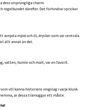
a dess ursprungliga charm.
h regelbundet därefter. Det förhindrar sprickor
tt avnjuta mjöd och öl, drycker som var centrala
rl allt annat än det.
, vatten, humle och malt, var en favorit.
som vill känna historiens vingslag i varje klunk.
se hemma, är dessa trämuggar ett måste.
ria!