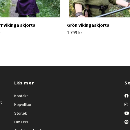
rr Vikinga skjorta
Grön Vikingaskjorta
r
1 799 kr
Läs mer
So
Kontakt
et
Köpvillkor
Storlek
Om Oss