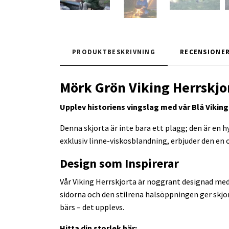
PRODUKTBESKRIVNING
RECENSIONE
Mörk Grön Viking Herrskjor
Upplev historiens vingslag med vår Blå Vikin
Denna skjorta är inte bara ett plagg; den är en h
exklusiv linne-viskosblandning, erbjuder den en 
Design som Inspirerar
Vår Viking Herrskjorta är noggrant designad med k
sidorna och den stilrena halsöppningen ger skjor
bärs – det upplevs.
Hitta din storlek här: