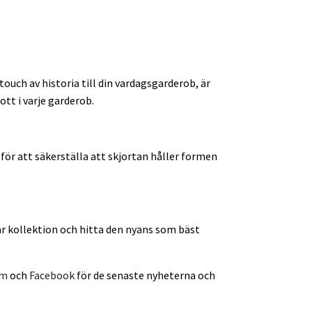
 touch av historia till din vardagsgarderob, är
ott i varje garderob.
för att säkerställa att skjortan håller formen
a vår kollektion och hitta den nyans som bäst
am
och
Facebook
för de senaste nyheterna och