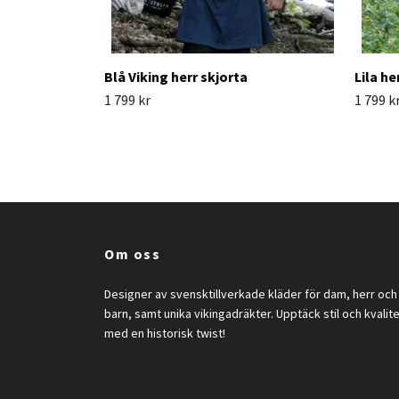
Blå Viking herr skjorta
Lila he
1 799 kr
1 799 k
Om oss
Designer av svensktillverkade kläder för dam, herr och
barn, samt unika vikingadräkter. Upptäck stil och kvalit
med en historisk twist!