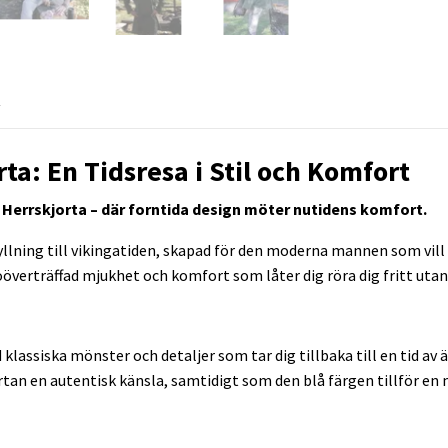
R
ta: En Tidsresa i Stil och Komfort
g Herrskjorta – där forntida design möter nutidens komfort.
yllning till vikingatiden, skapad för den moderna mannen som vill b
oöverträffad mjukhet och komfort som låter dig röra dig fritt uta
lassiska mönster och detaljer som tar dig tillbaka till en tid av ä
tan en autentisk känsla, samtidigt som den blå färgen tillför en 