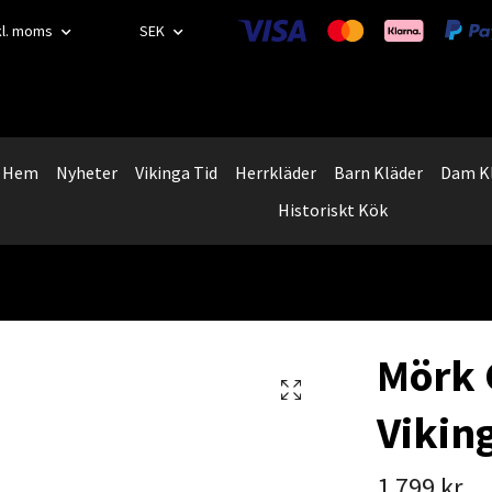
kl. moms
SEK
Hem
Nyheter
Vikinga Tid
Herrkläder
Barn Kläder
Dam K
Historiskt Kök
Mörk 
Vikin
1 799 kr