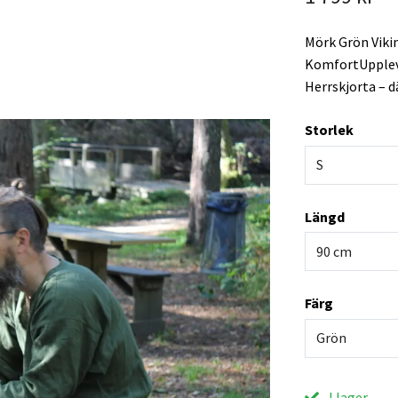
Mörk Grön Vikin
KomfortUpplev 
Herrskjorta – 
Storlek
S
Längd
90 cm
Färg
Grön
I lager.