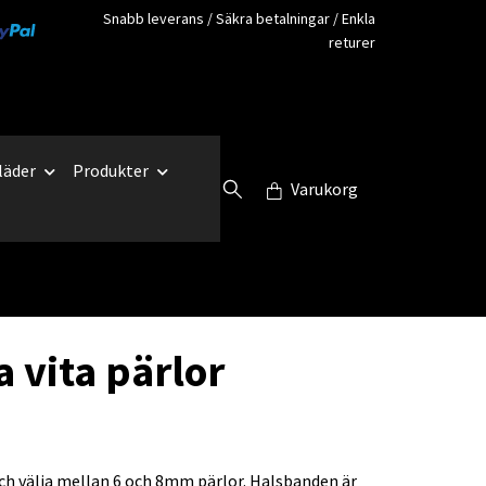
Snabb leverans / Säkra betalningar / Enkla
returer
läder
Produkter
Varukorg
 vita pärlor
ch välja mellan 6 och 8mm pärlor. Halsbanden är