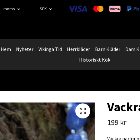
kl. moms
SEK
Hem
Nyheter
Vikinga Tid
Herrkläder
Barn Kläder
Dam K
Historiskt Kök
Vackra
199 kr
Vackra pärlor o