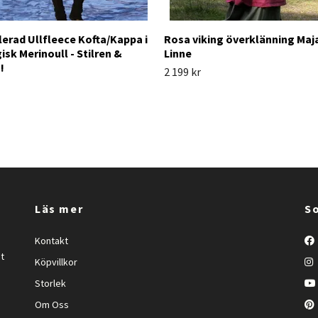
lerad Ullfleece Kofta/Kappa i
Rosa viking överklänning Maja
isk Merinoull - Stilren &
Linne
!
2 199 kr
Läs mer
So
Kontakt
et
Köpvillkor
Storlek
Om Oss