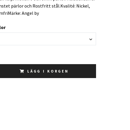
stet pärlor och Rostfritt stål.Kvalité: Nickel,
mfriMärke: Angel by
lor
LÄGG I KORGEN