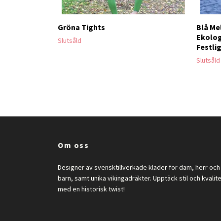
Gröna Tights
Blå Me
Ekolog
Slutsåld
Festlig
Slutsåld
Om oss
Designer av svensktillverkade kläder för dam, herr och
barn, samt unika vikingadräkter. Upptäck stil och kvalit
med en historisk twist!