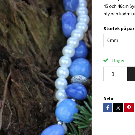
45 och 46cm.Syn
bly och kadmiu
Storlek på pär
6mm
I lager.
Dela