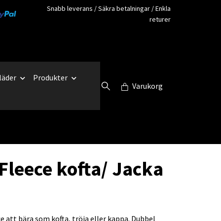
Snabb leverans / Säkra betalningar / Enkla
returer
läder
Produkter
Varukorg
Fleece kofta/ Jacka
 att bära som kofta, tröja eller kappa. Dubbel