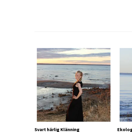
Svart härlig Klänning
Ekolog