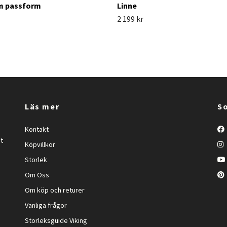
m passform
Linne
2 199 kr
Läs mer
So
Kontakt
et
Köpvillkor
Storlek
Om Oss
Om köp och returer
Vanliga frågor
Storleksguide Viking