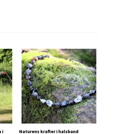
Grön Vikingas
1 799 kr
 i
Naturens krafter i halsband