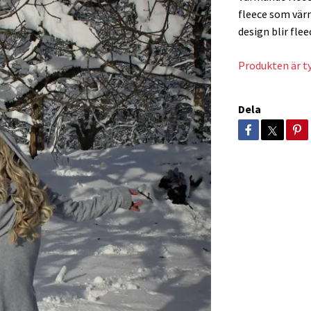
fleece som värm
design blir fle
Produkten är tyv
Dela