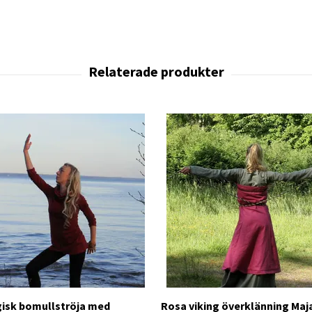
isk bomullströja med
Rosa viking överklänning Maja