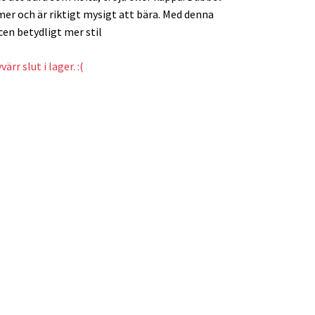
er och är riktigt mysigt att bära. Med denna
ecen betydligt mer stil
ärr slut i lager. :(