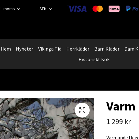
kl. moms
SEK
Hem
Nyheter
Vikinga Tid
Herrkläder
Barn Kläder
Dam K
Historiskt Kök
Varm 
1 299 kr
Värmande fleece