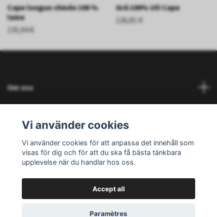
Cape longue chinée 100 %
Grå 100% Ull Cape
laine
126,81 €
135,94 €
Om oss
Läs mer
Vi använder cookies
Réseaux sociaux
Vi använder cookies för att anpassa det innehåll som
visas för dig och för att du ska få bästa tänkbara
upplevelse när du handlar hos oss.
Accept all
© 2026 Fallorka Design and Company
Powered by Quickbutik
Paramètres