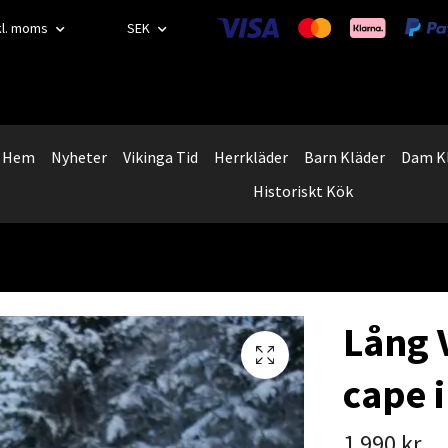
kl. moms
SEK
Hem
Nyheter
Vikinga Tid
Herrkläder
Barn Kläder
Dam K
Historiskt Kök
Lång 
cape i
1 990 kr