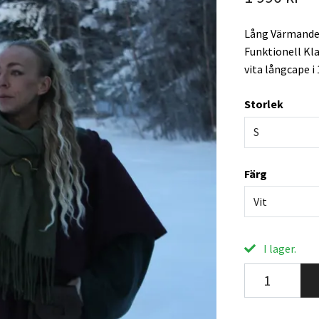
Lång Värmande C
Funktionell Kl
vita långcape i
Storlek
S
Färg
Vit
I lager.