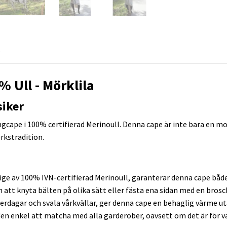
R
 Ull - Mörklila
siker
cape i 100% certifierad Merinoull. Denna cape är inte bara en mo
erkstradition.
rige av 100% IVN-certifierad Merinoull, garanterar denna cape båd
att knyta bälten på olika sätt eller fästa ena sidan med en brosc
terdagar och svala vårkvällar, ger denna cape en behaglig värme 
en enkel att matcha med alla garderober, oavsett om det är för va