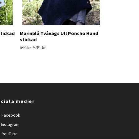
stickad
Marinblå Tvåvägs Ull Poncho Hand
stickad
539 kr
899 kr
ciala medier
Facebook
Instagram
YouTube