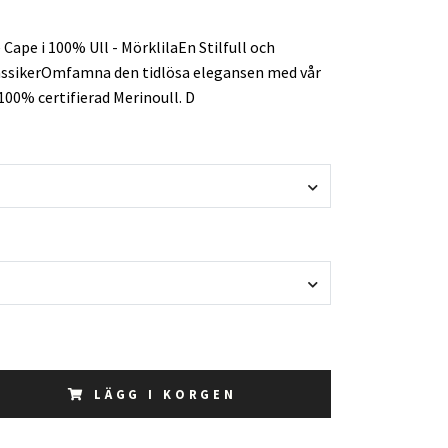
ape i 100% Ull - MörklilaEn Stilfull och
assikerOmfamna den tidlösa elegansen med vår
 100% certifierad Merinoull. D
LÄGG I KORGEN