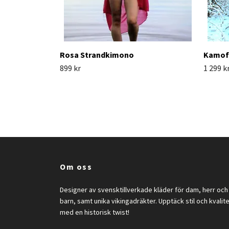
Rosa Strandkimono
Kamofl
899 kr
1 299 k
Om oss
Designer av svensktillverkade kläder för dam, herr och
barn, samt unika vikingadräkter. Upptäck stil och kvalit
med en historisk twist!