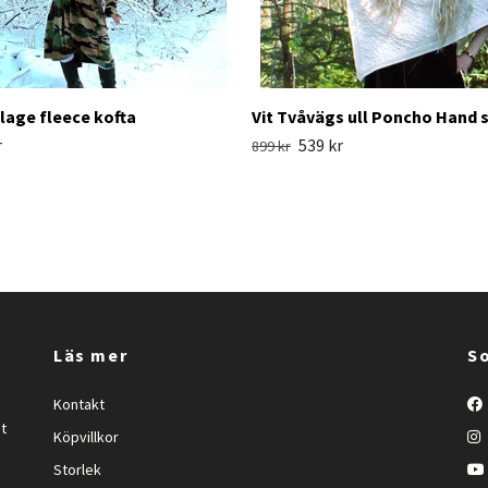
age fleece kofta
Vit Tvåvägs ull Poncho Hand 
r
539 kr
899 kr
Läs mer
So
Kontakt
et
Köpvillkor
Storlek