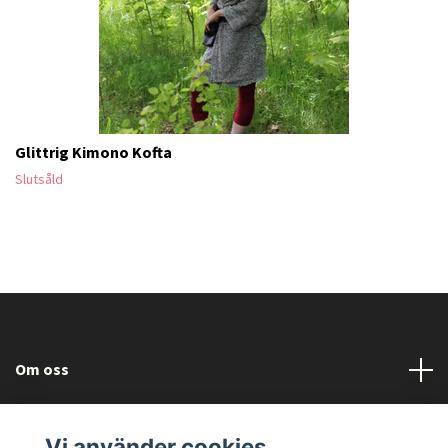
Glittrig Kimono Kofta
Slutsåld
Om oss
Läs mer
Vi använder cookies